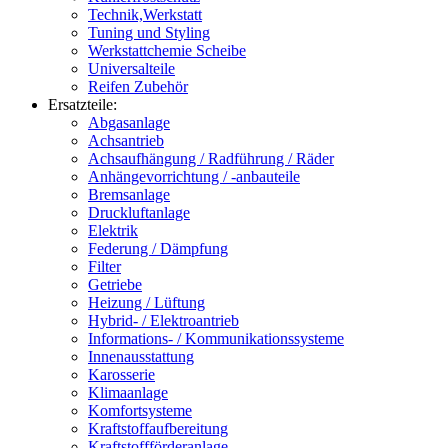
Technik,Werkstatt
Tuning und Styling
Werkstattchemie Scheibe
Universalteile
Reifen Zubehör
Ersatzteile:
Abgasanlage
Achsantrieb
Achsaufhängung / Radführung / Räder
Anhängevorrichtung / -anbauteile
Bremsanlage
Druckluftanlage
Elektrik
Federung / Dämpfung
Filter
Getriebe
Heizung / Lüftung
Hybrid- / Elektroantrieb
Informations- / Kommunikationssysteme
Innenausstattung
Karosserie
Klimaanlage
Komfortsysteme
Kraftstoffaufbereitung
Kraftstoffförderanlage