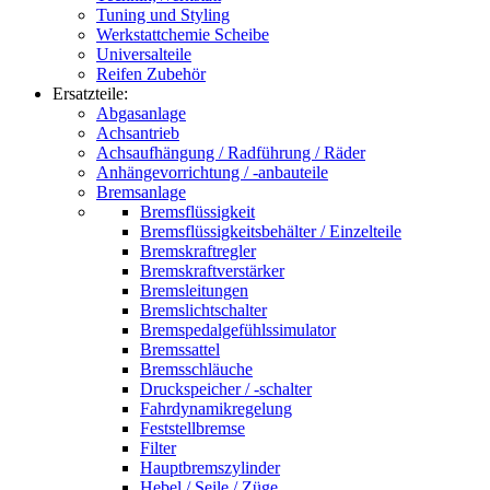
Tuning und Styling
Werkstattchemie Scheibe
Universalteile
Reifen Zubehör
Ersatzteile:
Abgasanlage
Achsantrieb
Achsaufhängung / Radführung / Räder
Anhängevorrichtung / -anbauteile
Bremsanlage
Bremsflüssigkeit
Bremsflüssigkeitsbehälter / Einzelteile
Bremskraftregler
Bremskraftverstärker
Bremsleitungen
Bremslichtschalter
Bremspedalgefühlssimulator
Bremssattel
Bremsschläuche
Druckspeicher / -schalter
Fahrdynamikregelung
Feststellbremse
Filter
Hauptbremszylinder
Hebel / Seile / Züge