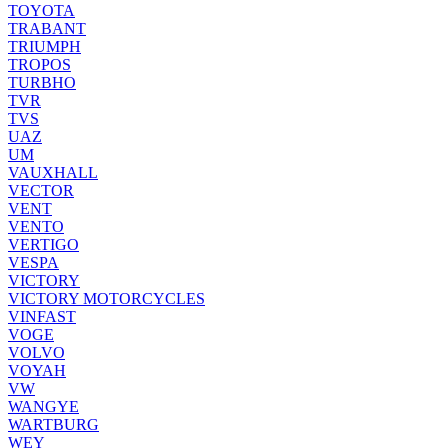
TOYOTA
TRABANT
TRIUMPH
TROPOS
TURBHO
TVR
TVS
UAZ
UM
VAUXHALL
VECTOR
VENT
VENTO
VERTIGO
VESPA
VICTORY
VICTORY MOTORCYCLES
VINFAST
VOGE
VOLVO
VOYAH
VW
WANGYE
WARTBURG
WEY