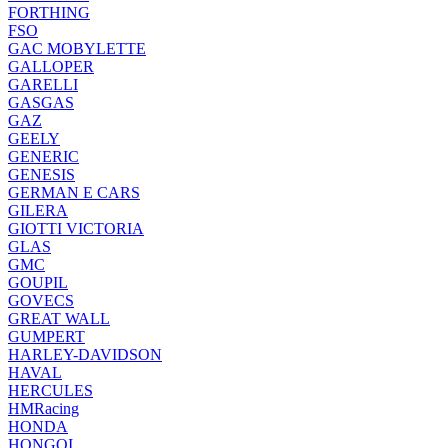
FORTHING
FSO
GAC MOBYLETTE
GALLOPER
GARELLI
GASGAS
GAZ
GEELY
GENERIC
GENESIS
GERMAN E CARS
GILERA
GIOTTI VICTORIA
GLAS
GMC
GOUPIL
GOVECS
GREAT WALL
GUMPERT
HARLEY-DAVIDSON
HAVAL
HERCULES
HMRacing
HONDA
HONGQI