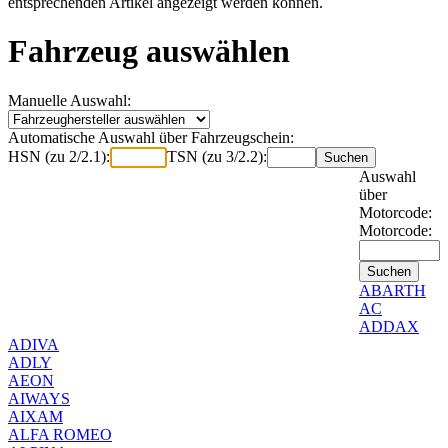
entsprechenden Artikel angezeigt werden können.
Fahrzeug auswählen
Manuelle Auswahl:
Automatische Auswahl über Fahrzeugschein:
HSN (zu 2/2.1):
TSN (zu 3/2.2):
Auswahl
über
Motorcode:
Motorcode:
ABARTH
AC
ADDAX
ADIVA
ADLY
AEON
AIWAYS
AIXAM
ALFA ROMEO