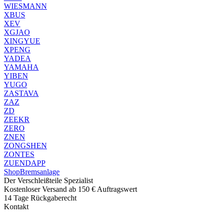
WIESMANN
XBUS
XEV
XGJAO
XINGYUE
XPENG
YADEA
YAMAHA
YIBEN
YUGO
ZASTAVA
ZAZ
ZD
ZEEKR
ZERO
ZNEN
ZONGSHEN
ZONTES
ZUENDAPP
Shop
Bremsanlage
Der Verschleißteile Spezialist
Kostenloser Versand ab 150 € Auftragswert
14 Tage Rückgaberecht
Kontakt