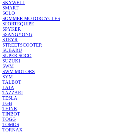
SKYWELL
SMART
SOLO
SOMMER MOTORCYCLES
SPORTEQUIPE
SPYKER
SSANGYONG
STEYR
STREETSCOOTER
SUBARU
SUPER SOCO
SUZUKI
SWM
SWM MOTORS
SYM
TALBOT
TATA
TAZZARI
TESLA
TGB
THINK
TINBOT
TOGG
TOMOS
TORNAX