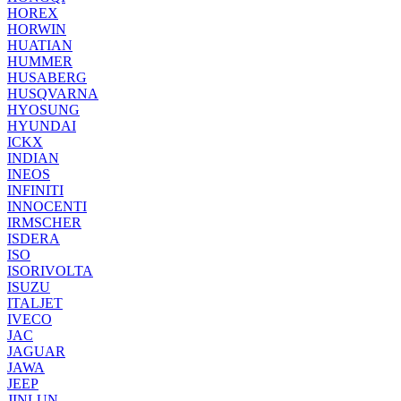
HOREX
HORWIN
HUATIAN
HUMMER
HUSABERG
HUSQVARNA
HYOSUNG
HYUNDAI
ICKX
INDIAN
INEOS
INFINITI
INNOCENTI
IRMSCHER
ISDERA
ISO
ISORIVOLTA
ISUZU
ITALJET
IVECO
JAC
JAGUAR
JAWA
JEEP
JINLUN