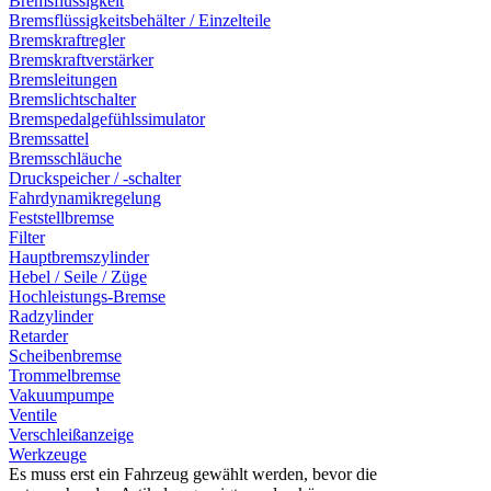
Bremsflüssigkeit
Bremsflüssigkeitsbehälter / Einzelteile
Bremskraftregler
Bremskraftverstärker
Bremsleitungen
Bremslichtschalter
Bremspedalgefühlssimulator
Bremssattel
Bremsschläuche
Druckspeicher / -schalter
Fahrdynamikregelung
Feststellbremse
Filter
Hauptbremszylinder
Hebel / Seile / Züge
Hochleistungs-Bremse
Radzylinder
Retarder
Scheibenbremse
Trommelbremse
Vakuumpumpe
Ventile
Verschleißanzeige
Werkzeuge
Es muss erst ein Fahrzeug gewählt werden, bevor die