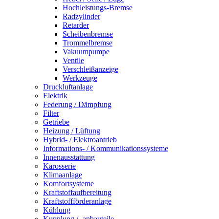
Hochleistungs-Bremse
Radzylinder
Retarder
Scheibenbremse
Trommelbremse
Vakuumpumpe
Ventile
Verschleißanzeige
Werkzeuge
Druckluftanlage
Elektrik
Federung / Dämpfung
Filter
Getriebe
Heizung / Lüftung
Hybrid- / Elektroantrieb
Informations- / Kommunikationssysteme
Innenausstattung
Karosserie
Klimaanlage
Komfortsysteme
Kraftstoffaufbereitung
Kraftstoffförderanlage
Kühlung
Kupplung / -anbauteile