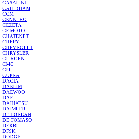
CASALINI
CATERHAM
CCM
CENNTRO
CEZETA
CF MOTO
CHATENET
CHERY
CHEVROLET
CHRYSLER
CITROËN
CMC
CPI
CUPRA
DACIA
DAELIM
DAEWOO
DAF
DAIHATSU
DAIMLER
DE LOREAN
DE TOMASO
DERBI
DFSK
DODGE